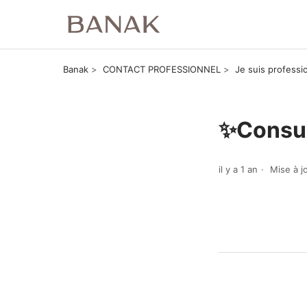
Banak
CONTACT PROFESSIONNEL
Je suis profess
✨Consul
il y a 1 an
Mise à j