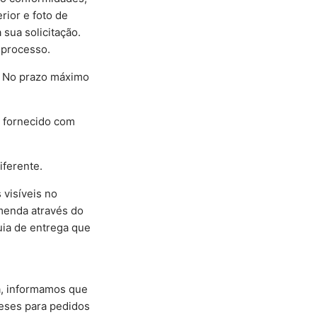
rior e foto de
 sua solicitação.
 processo.
o. No prazo máximo
e fornecido com
iferente.
 visíveis no
menda através do
uia de entrega que
a, informamos que
meses para pedidos