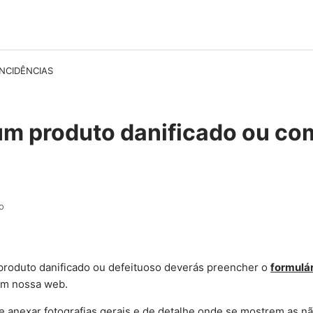
NCIDÊNCIAS
um produto danificado ou co
o
produto danificado ou defeituoso deverás preencher o
formulár
em nossa web.
e a
nexar fotografias gerais e de detalhe onde se mostrem as n