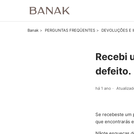
Banak
PERGUNTAS FREQÜENTES
DEVOLUÇÕES E I
Recebi 
defeito.
há 1 ano
Atualizad
Se recebeste um 
que encontrarás 
Nãote esqueças d