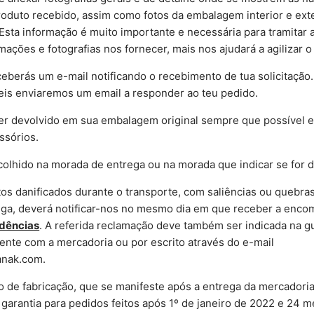
oduto recebido, assim como fotos da embalagem interior e exte
 Esta informação é muito importante e necessária para tramitar a
ações e fotografias nos fornecer, mais nos ajudará a agilizar o
ceberás um e-mail notificando o recebimento de tua solicitaçã
eis enviaremos um email a responder ao teu pedido.
er devolvido em sua embalagem original sempre que possível 
ssórios.
colhido na morada de entrega ou na morada que indicar se for d
os danificados durante o transporte, com saliências ou quebras
ga, deverá notificar-nos no mesmo dia em que receber a enco
idências
. A referida reclamação deve também ser indicada na g
ente com a mercadoria ou por escrito através do e-mail
nak.com.
o de fabricação, que se manifeste após a entrega da mercadori
garantia para pedidos feitos após 1º de janeiro de 2022 e 24 